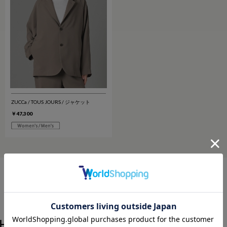
ZUCCa / TOUS JOURS / ジャケット
￥47,300
HISTORY
最近チェックした商品