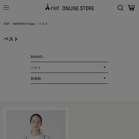
TOP
>
WOMEN'S Tops
>
ベスト
ベスト
BRAND -