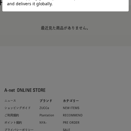
HISTORY
最近チェックした商品
最近見た商品がありません。
ニュース
ブランド
カテゴリー
ショッピングガイド
ZUCCa
NEW ITEMS
ご利用規約
Plantation
RECOMMEND
ポイント規約
NYA-
PRE ORDER
プライバシーポリシー
SALE