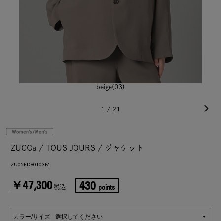
beige(03)
1
/
21
ZUCCa / TOUS JOURS / ジャケット
ZU05FD90103M
￥47,300
430
points
税込