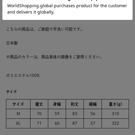
こちらの商品は男女で着用できるサイズ展開になっています。
Mサイズ→レディスMサイズ相当
XLサイズ→メンズMサイズ相当
こちらの商品は、ご家庭で手洗い可能です。
日本製
※商品のカラーは、商品単体の画像をご参照ください。
ポリエステル100%
サイズ
サイズ
着丈
身幅
裄丈
裾幅
重さ(g)
M
70
59
83
56
310
XL
71
60
87
57
322