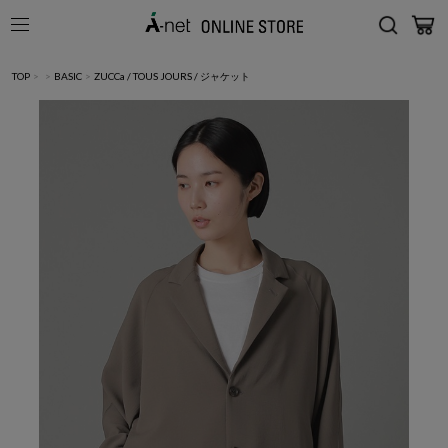
TOP
>
>
BASIC
>
ZUCCa / TOUS JOURS / ジャケット