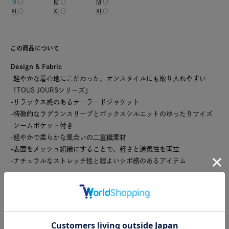
M
○
M
○
M
○
XL
○
XL
○
XL
○
この商品について
Design & Fabric
-軽やかな着心地にこだわった、オンスタイルにも取り入れやすい
「TOUS JOURSシリーズ」
-リラックス感のあるテーラードジャケット
-特徴的なラグランスリーブとボックスシルエットのゆったりサイズ
-シームポケット付き
-軽やかで柔らかな風合いの二重織素材
-表面をメッシュ組織にすることで、軽さと通気性を両立
-ナチュラルなストレッチ性と程よいシボ感のあるアイテム
■関連アイテム■
TOUS JOURSシリーズ→
CLICK