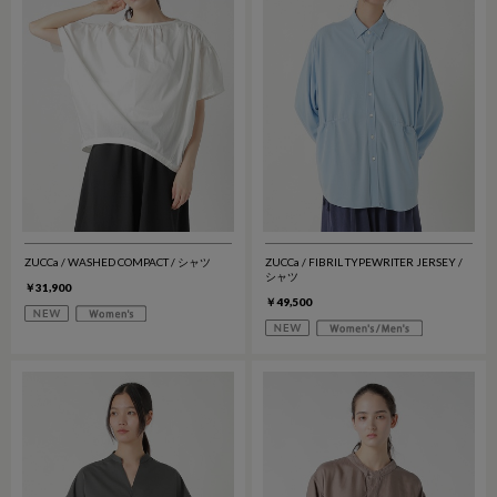
ZUCCa / WASHED COMPACT / シャツ
ZUCCa / FIBRIL TYPEWRITER JERSEY /
シャツ
￥31,900
￥49,500