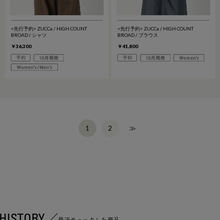
<先行予約> ZUCCa / HIGH COUNT
<先行予約> ZUCCa / HIGH COUNT
BROAD / シャツ
BROAD / ブラウス
￥36,300
￥41,800
2
≫
1
HISTORY
最近チェックした商品