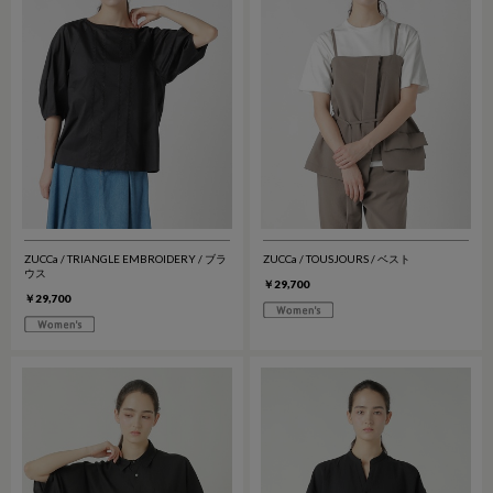
ZUCCa / TRIANGLE EMBROIDERY / ブラ
ZUCCa / TOUSJOURS / ベスト
ウス
￥29,700
￥29,700