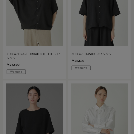
ZUCCa / DRAPE BROAD CLOTH SHIRT /
ZUCCa / TOUSJOURS / シャツ
シャツ
￥28,600
￥27,500