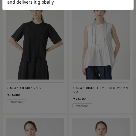
ZUCCa / DOT AIR / シャツ
ZUCCa / TRIANGLE EMBROIDERY / ブラ
ウス
￥36,300
￥25,300