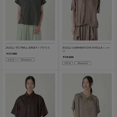
ZUCCa / T/C TWILL JERSEY / ブラウス
ZUCCa / GARMENT DYE VIYELLA / シャ
ツ
￥37,400
￥39,600