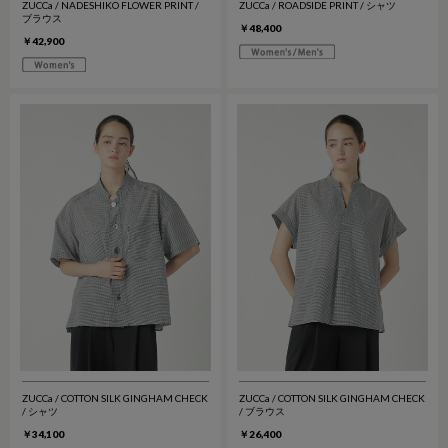
ZUCCa / NADESHIKO FLOWER PRINT /
ZUCCa / ROADSIDE PRINT / シャツ
ブラウス
￥48,400
￥42,900
ZUCCa / COTTON SILK GINGHAM CHECK
ZUCCa / COTTON SILK GINGHAM CHECK
/ シャツ
/ ブラウス
￥34,100
￥26,400