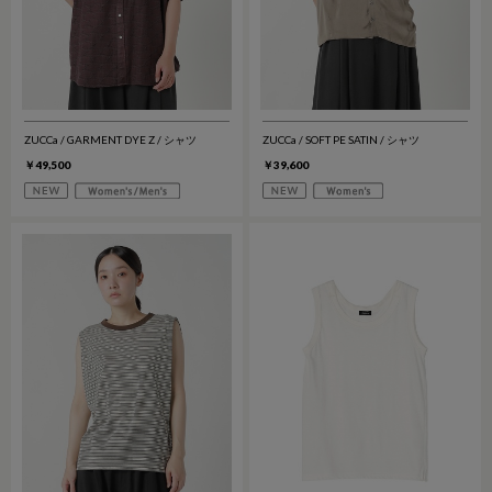
ZUCCa / GARMENT DYE Z / シャツ
ZUCCa / SOFT PE SATIN / シャツ
￥49,500
￥39,600