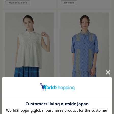
ZUCCa / HIGH DENSITY WASHER / ブラ
ZUCCa / DOT DOCKING / シャツ
ウス
￥47,300
￥41,800