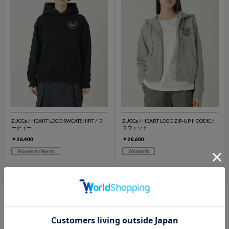
ZUCCa / HEART LOGO SWEATSHIRT / フ
ZUCCa / HEART LOGO ZIP-UP HOODIE /
ーディー
スウェット
￥26,400
￥28,600