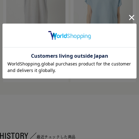
Plantation / COLOR YOORYUU SORA / ワ
Plantation / COLOR YOORYUU T SORA /
ンピース
カットソー
￥40,700
￥25,300
HISTORY
最近チェックした商品