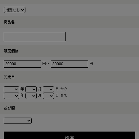
商品名
販売価格
円～
円
発売日
年
月
日 から
年
月
日 まで
並び順