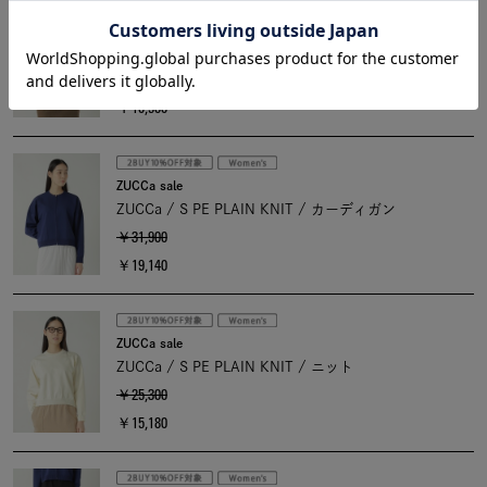
ZUCCa sale
ZUCCa / S HEART EMBROIDERY L/S T / カットソー
￥17,600
￥10,560
ZUCCa sale
ZUCCa / S PE PLAIN KNIT / カーディガン
￥31,900
￥19,140
ZUCCa sale
ZUCCa / S PE PLAIN KNIT / ニット
￥25,300
￥15,180