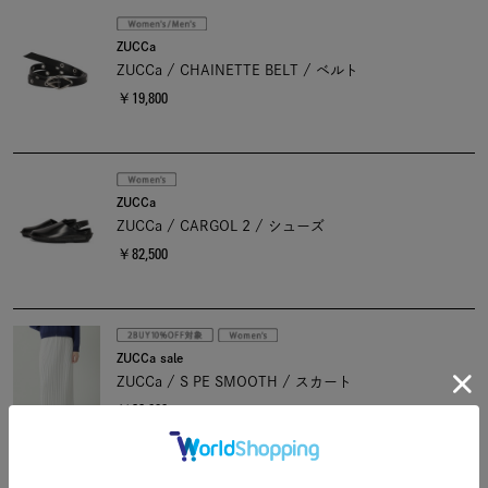
ZUCCa
ZUCCa / CHAINETTE BELT / ベルト
￥19,800
ZUCCa
ZUCCa / CARGOL 2 / シューズ
￥82,500
ZUCCa sale
ZUCCa / S PE SMOOTH / スカート
￥28,600
￥20,020