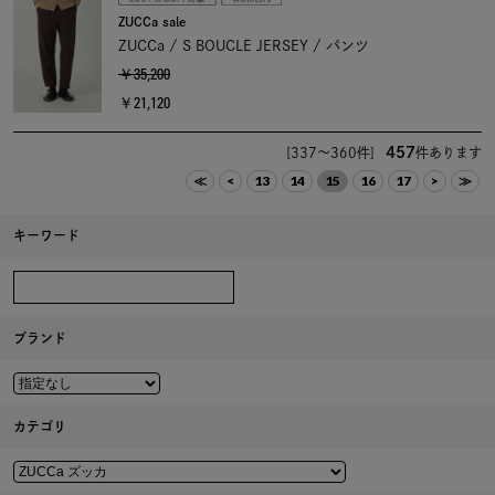
ZUCCa sale
ZUCCa / S BOUCLE JERSEY / パンツ
￥35,200
￥21,120
457
[337～360件]
件あります
≪
<
13
14
15
16
17
>
≫
キーワード
ブランド
カテゴリ