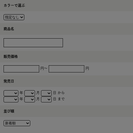
カラーで選ぶ
商品名
販売価格
円～
円
発売日
年
月
日 から
年
月
日 まで
並び順