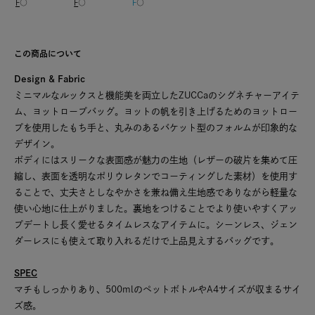
F
○
F
○
F
○
この商品について
Design & Fabric
ミニマルなルックスと機能美を両立したZUCCaのシグネチャーアイテ
ム、ヨットロープバッグ。ヨットの帆を引き上げるためのヨットロー
プを使用したもち手と、丸みのあるバケット型のフォルムが印象的な
デザイン。
ボディにはスリークな表面感が魅力の生地（レザーの破片を集めて圧
縮し、表面を透明なポリウレタンでコーティングした素材）を使用す
ることで、丈夫さとしなやかさを兼ね備え生地感でありながら軽量な
使い心地に仕上がりました。裏地をつけることでより使いやすくアッ
プデートし長く愛せるタイムレスなアイテムに。シーンレス、ジェン
ダーレスにも使えて取り入れるだけで上品見えするバッグです。
SPEC
マチもしっかりあり、500mlのペットボトルやA4サイズが収まるサイ
ズ感。