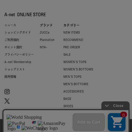
ニュース
ブランド
カテゴリー
ショッピングガイド
ZUCCa
NEW ITEMS
ご利用規約
Plantation
RECOMMEND
ポイント規約
NYA-
PRE ORDER
プライバシーポリシー
SALE
A-net Membership
WOMEN'S TOPS
ショップリスト
WOMEN'S BOTTOMS
採用情報
MEN'S TOPS
MEN'S BOTTOMS
ACCESSORIES
BAGS
SHOES
ZUCCa LOGO
BASIC
当サイトではお客様のウェブサイト体験を
より向上させる為にCookieを使用しており
© 2007-2026 A-net Inc.