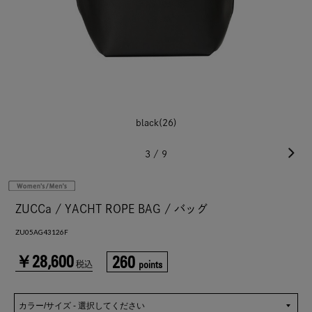
black(26)
3
/
9
ZUCCa / YACHT ROPE BAG / バッグ
ZU05AG43126F
￥28,600
260
points
税込