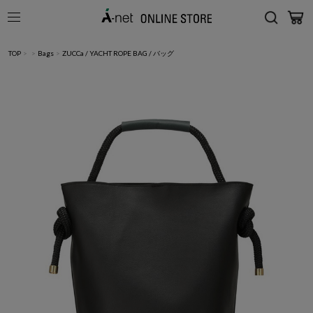
TOP
>
>
Bags
>
ZUCCa / YACHT ROPE BAG / バッグ