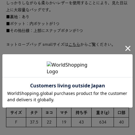
しっかりしながらも柔らかいレザーを使用することにより、見た目以
上に大容量なバッグです。
■裏地：あり
■ポケット：内ポケットが1つ
■その他仕様：上部にスナップボタンが1つ
ヨットロープバッグ smallサイズは
こちら
からご覧ください。
中国製
※商品のカラーは、商品単体の画像をご参照ください。
サイズ
サイズ
タテ
ヨコ
マチ
持ち手
重さ(g)
口部
F
37.5
22
19
43
634
40