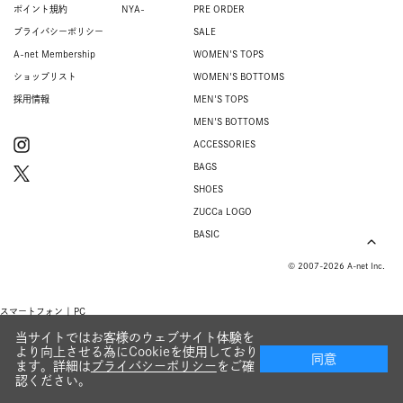
ポイント規約
NYA-
PRE ORDER
プライバシーポリシー
SALE
A-net Membership
WOMEN'S TOPS
ショップリスト
WOMEN'S BOTTOMS
採用情報
MEN'S TOPS
MEN'S BOTTOMS
ACCESSORIES
BAGS
SHOES
ZUCCa LOGO
BASIC
© 2007-2026 A-net Inc.
スマートフォン |
PC
当サイトではお客様のウェブサイト体験を
より向上させる為にCookieを使用しており
同意
ます。詳細は
プライバシーポリシー
をご確
認ください。