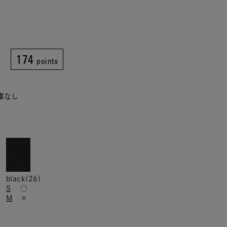
174
points
在庫なし
black(26)
S
○
M
×