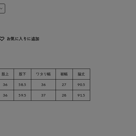
お気に入りに追加
股上
股下
ワタリ幅
裾幅
脇丈
36
58.5
36
27
90.5
36
59.5
37
28
91.5