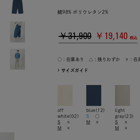
綿98% ポリウレタン2%
￥31,900
￥19,140
税込
○ : 在庫あり △ : 残りわずか × : 
サイズガイド
off
blue(12)
light
white(02)
S
○
gray(23)
S
×
M
×
S
×
M
×
M
×