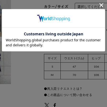
カラー/サイズ
数量：
サイズ
ウエスト(ゴム)
ヒップ
S
67
106
M
70
108
再入荷リクエストとは？
この商品について問い合わせる