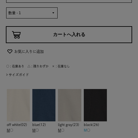
お気に入りに追加
○ : 在庫あり △ : 残りわずか × : 在庫なし
サイズガイド
off white(02)
blue(12)
light gray(23)
black(26)
M
○
M
○
M
○
M
○