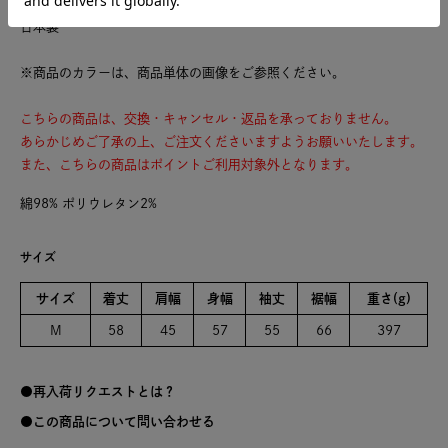
日本製
※商品のカラーは、商品単体の画像をご参照ください。
こちらの商品は、交換・キャンセル・返品を承っておりません。
あらかじめご了承の上、ご注文くださいますようお願いいたします。
また、こちらの商品はポイントご利用対象外となります。
綿98% ポリウレタン2%
サイズ
サイズ
着丈
肩幅
身幅
袖丈
裾幅
重さ(g)
M
58
45
57
55
66
397
再入荷リクエストとは？
この商品について問い合わせる