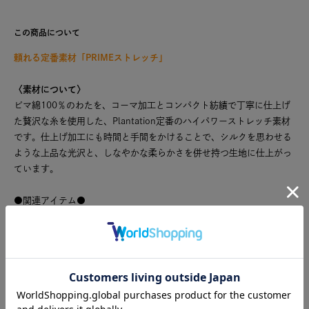
この商品について
頼れる定番素材「PRIMEストレッチ」
〈素材について〉
ピマ綿100％のわたを、コーマ加工とコンパクト紡績で丁寧に仕上げ
た贅沢な糸を使用した、Plantation定番のハイパワーストレッチ素材
です。仕上げ加工にも時間と手間をかけることで、シルクを思わせる
ような上品な光沢と、しなやかな柔らかさを併せ持つ生地に仕上がっ
ています。
●関連アイテム●
同素材のパンツ→
CLICK
同素材のパンツ→
CLICK
こちらの製品は独特な風合いを出すため、製品染めを行っておりま
す。1点ごとにサイズや風合い等、特徴が異なりますのでご了承くだ
さい。ご家庭で手洗い可能です。