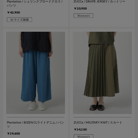
Plantation / シュリンクブロードクロス /
ZUCCa / DRAPE JERSEY / カットソー
パンツ
￥20,900
￥42,900
Plantation / BIZEN CLライトデニム / パン
ZUCCa / MILITARY KNIT / スカート
ツ
￥34,100
￥39,600