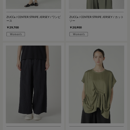
ZUCCa / CENTER STRIPE JERSEY / ワンピ
ZUCCa / CENTER STRIPE JERSEY / カット
ース
ソー
￥29,700
￥20,900