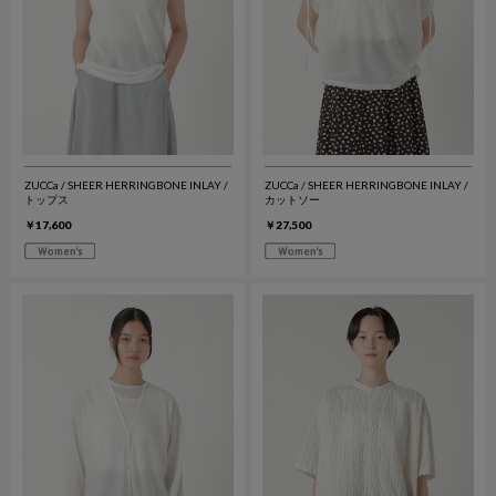
ZUCCa / SHEER HERRINGBONE INLAY /
ZUCCa / SHEER HERRINGBONE INLAY /
トップス
カットソー
￥17,600
￥27,500