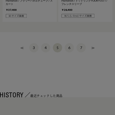
Plantation / フラワーパネルチューブ / ス
Plantation / ドットリングYOORYUU T /
カート
フレンチスリーブ
￥37,400
￥26,400
≪
3
4
6
7
≫
5
HISTORY
最近チェックした商品