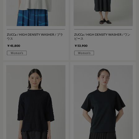
ZUCCa / HIGH DENSITY WASHER / ブラ
ZUCCa / HIGH DENSITY WASHER / ワン
ウス
ピース
￥41,800
￥53,900