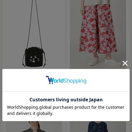
NYA- / CORDUROY BAG / バッグ
Plantation / YOORYUUフラワーJQ / パン
ツ
￥13,200
￥50,600