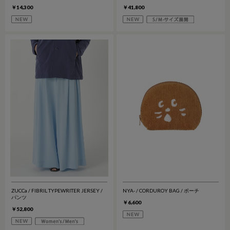
￥14,300
￥41,800
ZUCCa / FIBRIL TYPEWRITER JERSEY /
NYA- / CORDUROY BAG / ポーチ
パンツ
￥6,600
￥52,800