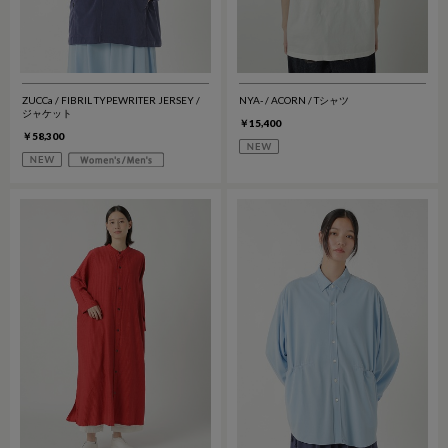
ZUCCa / FIBRIL TYPEWRITER JERSEY /
NYA- / ACORN / Tシャツ
ジャケット
￥15,400
￥58,300