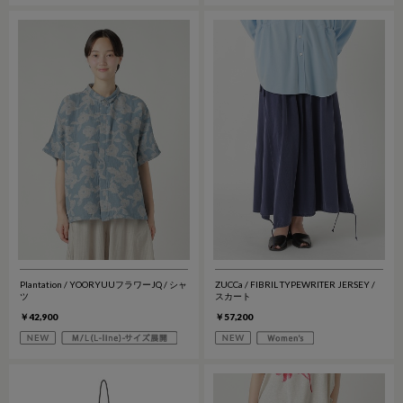
Plantation / YOORYUUフラワーJQ / シャ
ZUCCa / FIBRIL TYPEWRITER JERSEY /
ツ
スカート
￥42,900
￥57,200