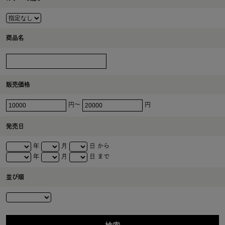
商品名
販売価格
円～
円
発売日
年
月
日 から
年
月
日 まで
並び順