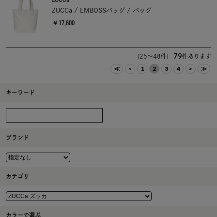
ZUCCa / EMBOSSバッグ / バッグ
￥17,600
79
[25～48件]
件あります
≪
<
1
2
3
4
>
≫
キーワード
ブランド
カテゴリ
カラーで選ぶ