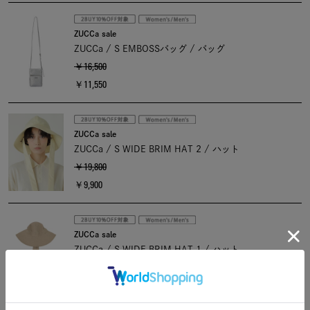
ZUCCa sale
ZUCCa / S EMBOSSバッグ / バッグ
￥16,500
￥11,550
ZUCCa sale
ZUCCa / S WIDE BRIM HAT 2 / ハット
￥19,800
￥9,900
ZUCCa sale
ZUCCa / S WIDE BRIM HAT 1 / ハット
￥19,800
￥9,900