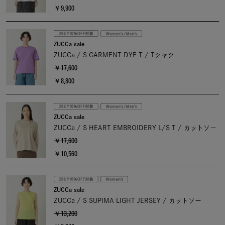
￥9,900
ZUCCa sale
ZUCCa / S GARMENT DYE T / Tシャツ
￥17,600
￥8,800
ZUCCa sale
ZUCCa / S HEART EMBROIDERY L/S T / カットソー
￥17,600
￥10,560
ZUCCa sale
ZUCCa / S SUPIMA LIGHT JERSEY / カットソー
￥13,200