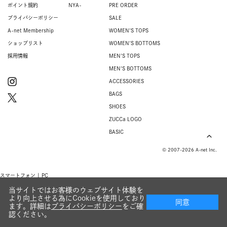
ポイント規約
NYA-
PRE ORDER
プライバシーポリシー
SALE
A-net Membership
WOMEN'S TOPS
ショップリスト
WOMEN'S BOTTOMS
採用情報
MEN'S TOPS
MEN'S BOTTOMS
ACCESSORIES
BAGS
SHOES
ZUCCa LOGO
BASIC
© 2007-2026 A-net Inc.
スマートフォン |
PC
当サイトではお客様のウェブサイト体験を
より向上させる為にCookieを使用しており
同意
ます。詳細は
プライバシーポリシー
をご確
認ください。