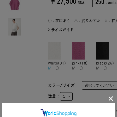
￥27,500
250
points
税込
○ : 在庫あり △ : 残りわずか × : 
サイズガイド
white(01)
pink(18)
black(26)
M
○
M
○
M
○
カラー/サイズ
数量：