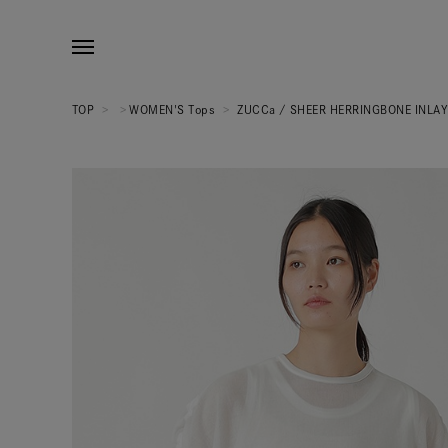
TOP
>
>
WOMEN'S Tops
>
ZUCCa / SHEER HERRINGBONE INL