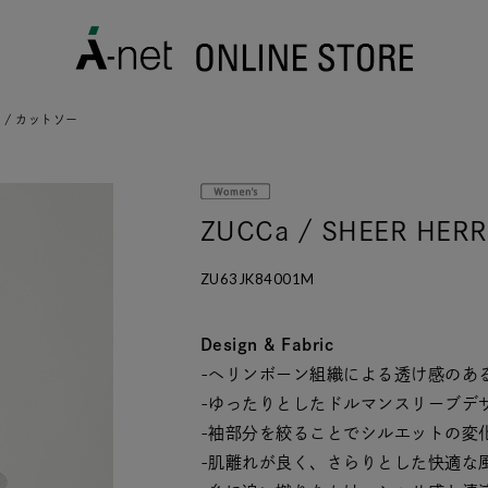
AY / カットソー
ZUCCa / SHEER HER
ZU63JK84001M
Design & Fabric
-ヘリンボーン組織による透け感のあ
-ゆったりとしたドルマンスリーブデ
-袖部分を絞ることでシルエットの変
-肌離れが良く、さらりとした快適な