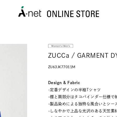
ZUCCa / GARMENT D
ZU63JK77011M
Design & Fabric
-定番デザインの半袖Tシャツ
-襟と肩部分はタコバインダー仕様で
-製品染めによる独特な風合いとシー
-しなやかで上品な光沢のある天竺素