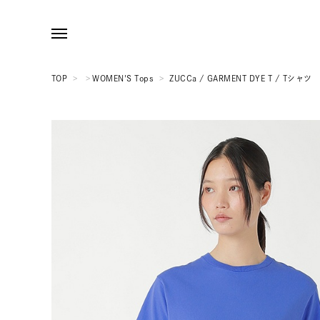
TOP
>
>
WOMEN'S Tops
>
ZUCCa / GARMENT DYE T / Tシャツ