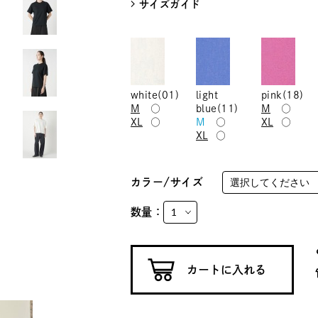
サイズガイド
white(01)
light
pink(18)
M
○
blue(11)
M
○
XL
○
M
○
XL
○
XL
○
カラー/サイズ
数量：