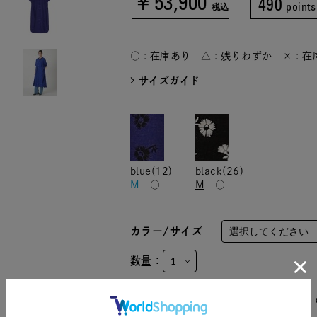
￥53,900
490
points
税込
○ : 在庫あり △ : 残りわずか × : 
サイズガイド
blue(12)
black(26)
M
○
M
○
カラー/サイズ
数量：