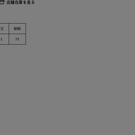
店舗在庫を見る
裄丈
裾幅
41
73