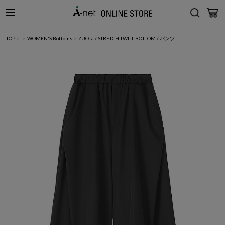
TOP
>
>
WOMEN'S Bottoms
>
ZUCCa / STRETCH TWILL BOTTOM / パンツ