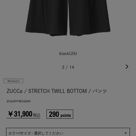
black(26)
2
/
14
ZUCCa / STRETCH TWILL BOTTOM / パンツ
ZU63FF90526M
￥31,900
290
points
税込