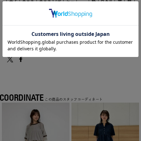
サイ
ウエス
ウエスト(ゴ
ヒッ
股
ワタリ
裾
脇
股上
ズ
ト
ム)
プ
下
幅
幅
丈
M
69
70
110
49.5
42
46.5
41
87
再入荷リクエストとは？
この商品について問い合わせる
COORDINATE
この商品のスタッフコーディネート