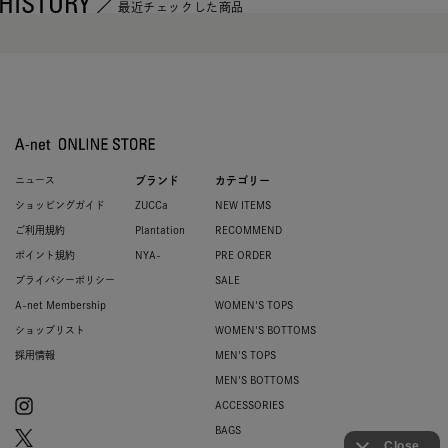
HISTORY
最近チェックした商品
ニュース
ブランド
カテゴリー
ショッピングガイド
ZUCCa
NEW ITEMS
ご利用規約
Plantation
RECOMMEND
ポイント規約
NYA-
PRE ORDER
プライバシーポリシー
SALE
A-net Membership
WOMEN'S TOPS
ショップリスト
WOMEN'S BOTTOMS
採用情報
MEN'S TOPS
MEN'S BOTTOMS
ACCESSORIES
BAGS