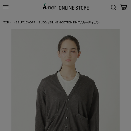
TOP
>
>
2BUY10%OFF
>
ZUCCa / S LINEN COTTON KNIT / カーディガン