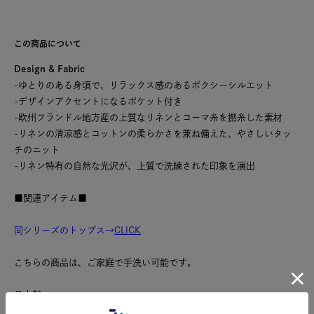
この商品について
Design & Fabric
-ゆとりのある身頃で、リラックス感のあるボクシーシルエット
-デザインアクセントになるポケット付き
-欧州フランドル地方産の上質なリネンとコーマ糸を撚糸した素材
-リネンの清涼感とコットンの柔らかさを兼ね備えた、やさしいタッ
チのニット
-リネン特有の自然な光沢が、上質で洗練された印象を演出
■関連アイテム■
同シリーズのトップス→
CLICK
こちらの商品は、ご家庭で手洗い可能です。
日本製