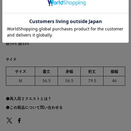
※商品のカラーは、商品単体の画像をご参照ください。
こちらの商品は、交換・キャンセル・返品を承っておりません。
あらかじめご了承の上、ご注文くださいますようお願いいたします。
また、こちらの商品はポイントご利用対象外となります。
麻56% 綿44%
サイズ
サイズ
着丈
身幅
裄丈
裾幅
M
56.5
56.5
79.5
46
再入荷リクエストとは？
この商品について問い合わせる