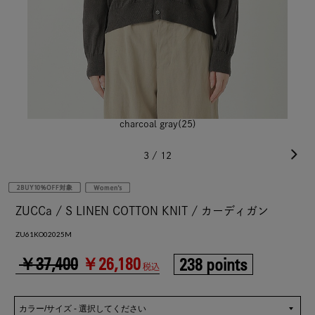
charcoal gray(25)
3
/
12
ZUCCa / S LINEN COTTON KNIT / カーディガン
ZU61KO02025M
￥37,400
￥26,180
238 points
税込