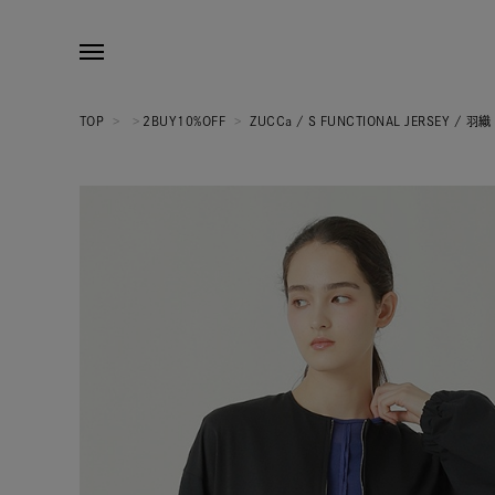
TOP
>
>
2BUY10%OFF
>
ZUCCa / S FUNCTIONAL JERSEY / 羽