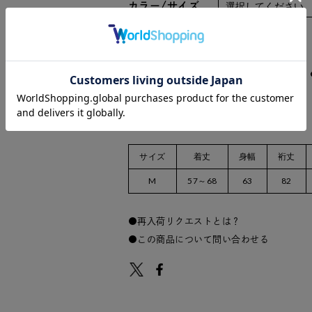
カラー/サイズ
数量：
サイズ
着丈
身幅
裄丈
M
57～68
63
82
再入荷リクエストとは？
この商品について問い合わせる