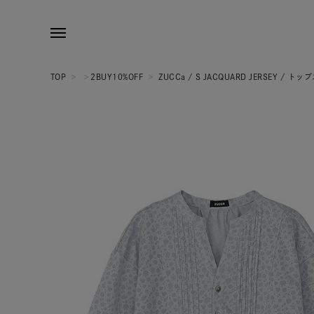
TOP
>
>
2BUY10%OFF
>
ZUCCa / S JACQUARD JERSEY / トッ