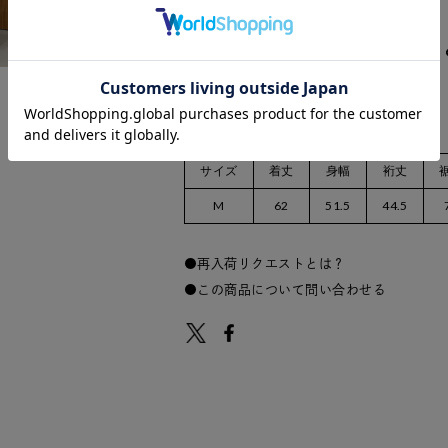
サイズ
着丈
身幅
裄丈
M
62
51.5
44.5
再入荷リクエストとは？
この商品について問い合わせる