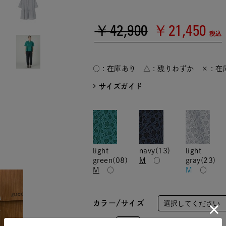
￥42,900
￥21,450
税込
○ : 在庫あり △ : 残りわずか × : 
サイズガイド
light
navy(13)
light
green(08)
M
○
gray(23)
M
○
M
○
カラー/サイズ
数量：