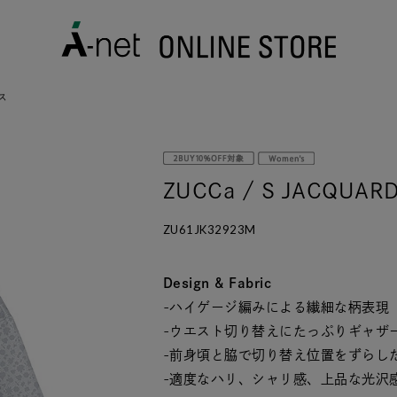
プス
ZUCCa / S JACQUAR
ZU61JK32923M
Design & Fabric
-ハイゲージ編みによる繊細な柄表現
-ウエスト切り替えにたっぷりギャザ
-前身頃と脇で切り替え位置をずらし
-適度なハリ、シャリ感、上品な光沢