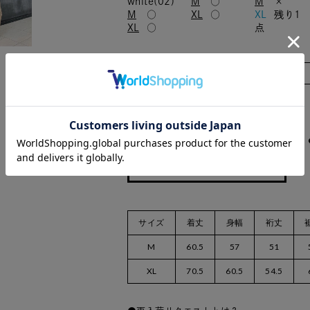
white(02)
M
○
M
×
M
○
XL
○
XL
残り1
XL
○
点
カラー/サイズ
数量：
サイズ
着丈
身幅
裄丈
M
60.5
57
51
XL
70.5
60.5
54.5