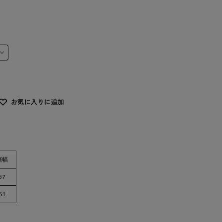
お気に入りに追加
裾幅
57
61