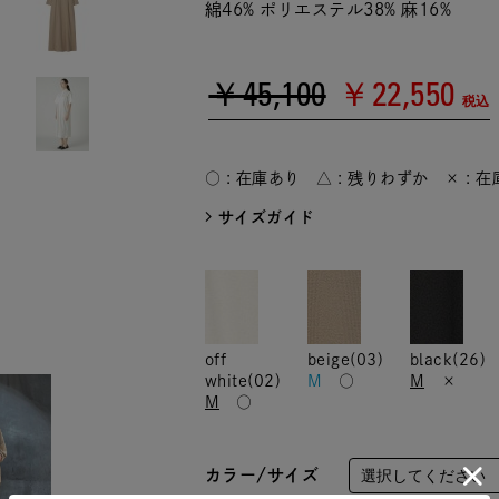
綿46% ポリエステル38% 麻16%
￥45,100
￥22,550
税込
○ : 在庫あり △ : 残りわずか × : 
サイズガイド
off
beige(03)
black(26)
white(02)
M
○
M
×
M
○
カラー/サイズ