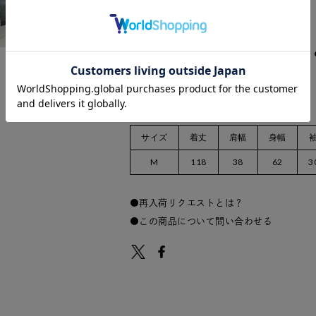
数量：
サイズ
着丈
肩幅
身幅
M
118
38
62
3
再入荷リクエストとは？
この商品について問い合わせる