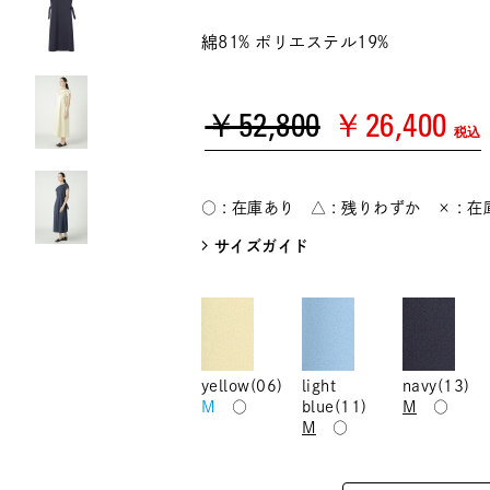
綿81% ポリエステル19%
￥52,800
￥26,400
税込
○ : 在庫あり △ : 残りわずか × : 
サイズガイド
yellow(06)
light
navy(13)
M
○
blue(11)
M
○
M
○