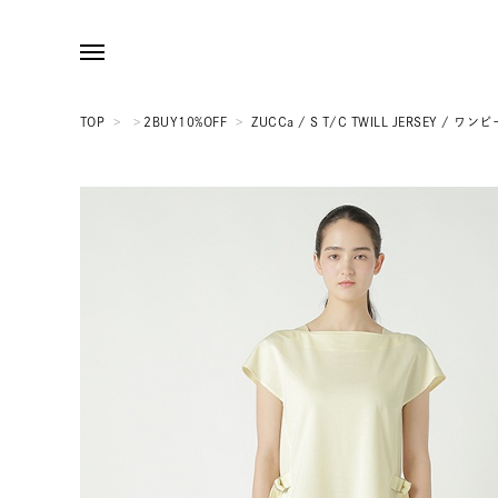
TOP
>
>
2BUY10%OFF
>
ZUCCa / S T/C TWILL JERSEY / ワン