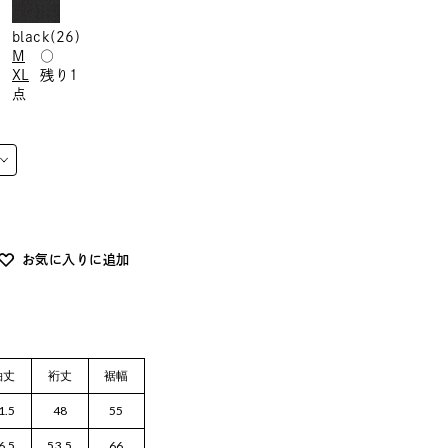
black(26)
M
○
XL
残り1
点
お気に入りに追加
袖丈
裄丈
裾幅
1.5
48
55
6.5
53.5
66