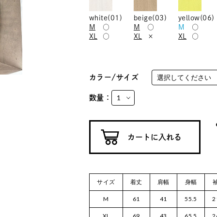
white(01)
beige(03)
yellow(06)
M
○
M
○
M
○
XL
○
XL
×
XL
○
カラー/サイズ
数量：
サイズ
着丈
肩幅
身幅
M
61
41
55.5
2
XL
69
43
65.5
2