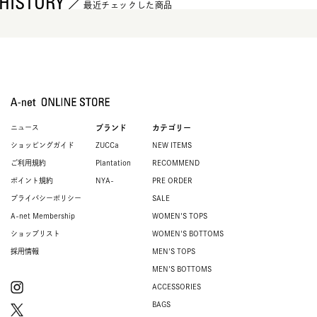
HISTORY
最近チェックした商品
ニュース
ブランド
カテゴリー
ショッピングガイド
ZUCCa
NEW ITEMS
ご利用規約
Plantation
RECOMMEND
ポイント規約
NYA-
PRE ORDER
プライバシーポリシー
SALE
A-net Membership
WOMEN'S TOPS
ショップリスト
WOMEN'S BOTTOMS
採用情報
MEN'S TOPS
MEN'S BOTTOMS
ACCESSORIES
BAGS