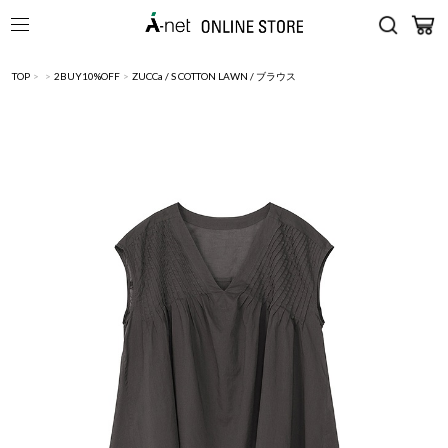
TOP
>
>
2BUY10%OFF
>
ZUCCa / S COTTON LAWN / ブラウス