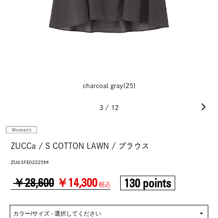
charcoal gray(25)
3
/
12
ZUCCa / S COTTON LAWN / ブラウス
ZU61FE02225M
￥28,600
￥14,300
130 points
税込