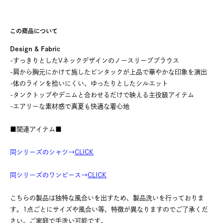
この商品について
Design & Fabric
-すっきりとしたVネックデザインのノースリーブブラウス
-肩から胸元にかけて施したピンタックが上品で華やかな印象を演出
-体のラインを拾いにくい、ゆったりとしたシルエット
-タンクトップやデニムと合わせるだけで映える主役級アイテム
-エアリーな素材感で真夏も快適な着心地
■関連アイテム■
同シリーズのシャツ→
CLICK
同シリーズのワンピース→
CLICK
こちらの製品は独特な風合いを出すため、製品洗いを行っておりま
す。1点ごとにサイズや風合い等、特徴が異なりますのでご了承くだ
さい。ご家庭で手洗い可能です。