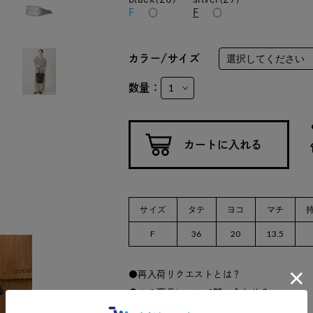
F
○
F
○
カラー/サイズ
数量：
サイズ
タテ
ヨコ
マチ
F
36
20
13.5
再入荷リクエストとは？
この商品について問い合わせる