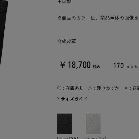
中国製
※商品のカラーは、商品単体の画像を
合成皮革
￥18,700
170
points
税込
○ : 在庫あり △ : 残りわずか × : 
サイズガイド
black(26)
silver(27)