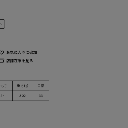
お気に入りに追加
店舗在庫を見る
持ち手
重さ(g)
口部
54
302
33