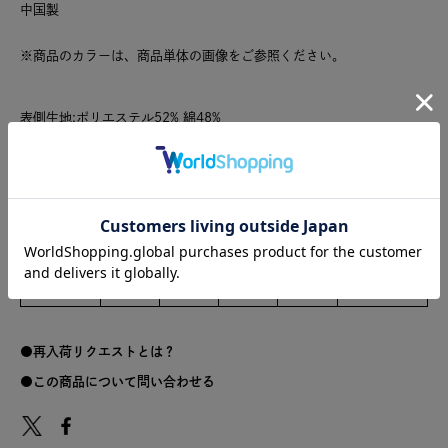
中国製
※商品のカラーは、商品単体の画像をご参照ください。
表側生地:ポリエステル52% 綿48%
裏側生地:ナイロン100%
中わた：ダウン90％フェザー10％
サイズ
サイズ
着丈
身幅
裄丈
裾幅
重さ(g)
M
71
59
81
64
449
再入荷リクエストとは？
この商品について問い合わせる