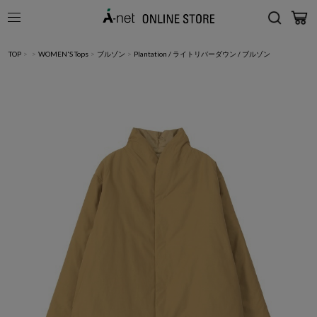
TOP
>
>
WOMEN'S Tops
>
ブルゾン
>
Plantation / ライトリバーダウン / ブルゾン