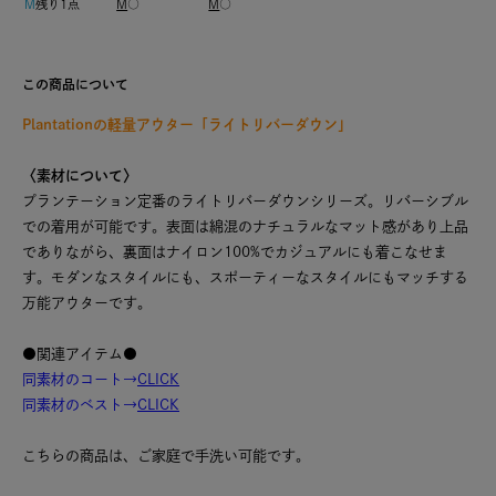
M
残り1点
M
○
M
○
この商品について
Plantationの軽量アウター「ライトリバーダウン」
〈素材について〉
プランテーション定番のライトリバーダウンシリーズ。リバーシブル
での着用が可能です。表面は綿混のナチュラルなマット感があり上品
でありながら、裏面はナイロン100%でカジュアルにも着こなせま
す。モダンなスタイルにも、スポーティーなスタイルにもマッチする
万能アウターです。
●関連アイテム●
同素材のコート→
CLICK
同素材のベスト→
CLICK
こちらの商品は、ご家庭で手洗い可能です。