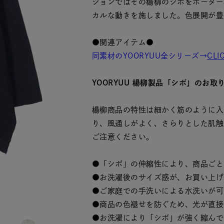
ションではその楊柳のシボをボーダー
カルな動きを施しました。色展開が豊
●関連アイテム●
同素材のYOORYUU全シリーズ→
CLI
YOORYUU 楊柳製品「シボ」のお取
楊柳商品の特性は細かく筋のように入
り、風通しがよく、さらりとした肌触
ご注意ください。
●「シボ」の伸縮性により、商品ごと
●お洗濯後のサイズ感が、お買い上げ
●ご家庭での手洗いによる水洗いが可
●商品の色褪せを防ぐため、光が直接
●お洗濯により「シボ」が強く縮んで