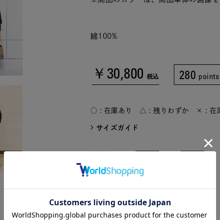
綿100%
￥30,800
280
points
税込
○ : 在庫あり △ : 残りわずか × : 
サイズガイド
white(01)
navy(13)
charcoal
M
M
gray(25)
再入荷リ
再入荷リ
M
○
クエスト
クエスト
XL
○