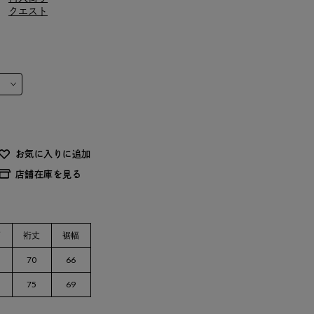
クエスト
お気に入りに追加
店舗在庫を見る
幅
裄丈
裾幅
70
66
75
69