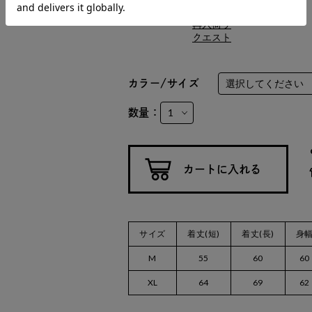
XL
○
XL
再入荷リ
クエスト
カラー/サイズ
数量：
サイズ
着丈(短)
着丈(長)
身
M
55
60
60
XL
64
69
62