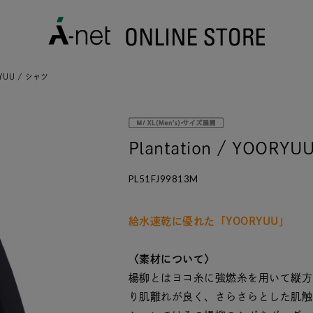
ORYUU / シャツ
Plantation / YOORY
PL51FJ99813M
給水速乾に優れた「YOORYUU」
〈素材について〉
楊柳とはヨコ糸に強燃糸を用いて縦方
り肌離れが良く、さらさらとした肌触