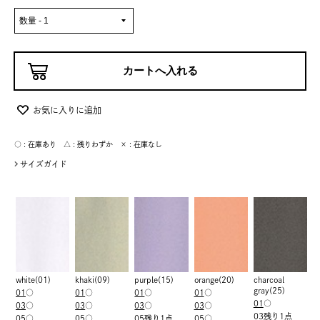
お気に入りに追加
○ : 在庫あり △ : 残りわずか × : 在庫なし
サイズガイド
white(01)
khaki(09)
purple(15)
orange(20)
charcoal
gray(25)
01
○
01
○
01
○
01
○
01
○
03
○
03
○
03
○
03
○
03
残り1点
05
○
05
○
05
残り1点
05
○