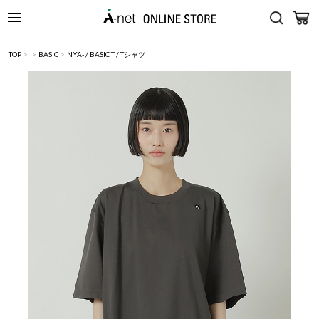
TOP
>
>
BASIC
>
NYA- / BASIC T / Tシャツ