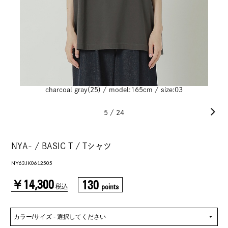
charcoal gray(25) / model:165cm / size:03
5
/
24
NYA- / BASIC T / Tシャツ
NY63JK0612505
￥14,300
130
points
税込