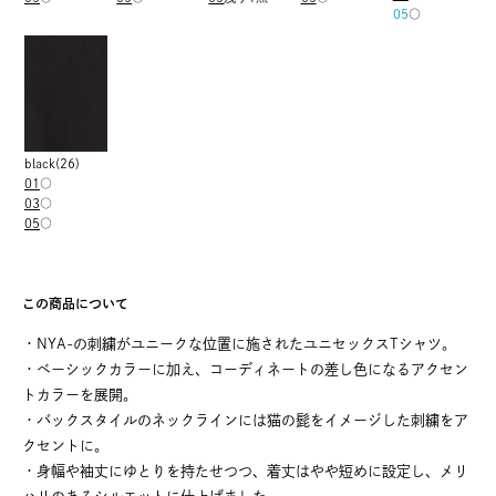
05
○
black(26)
01
○
03
○
05
○
この商品について
・NYA-の刺繍がユニークな位置に施されたユニセックスTシャツ。
・ベーシックカラーに加え、コーディネートの差し色になるアクセン
トカラーを展開。
・バックスタイルのネックラインには猫の髭をイメージした刺繍をア
クセントに。
・身幅や袖丈にゆとりを持たせつつ、着丈はやや短めに設定し、メリ