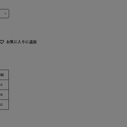
お気に入りに追加
裾幅
53
58
63