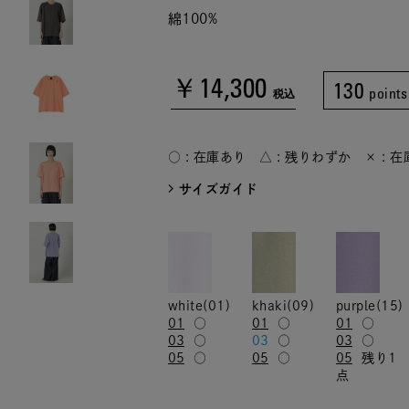
綿100%
￥14,300
130
points
税込
○ : 在庫あり △ : 残りわずか × : 
サイズガイド
white(01)
khaki(09)
purple(15)
01
○
01
○
01
○
03
○
03
○
03
○
05
○
05
○
05
残り1
点