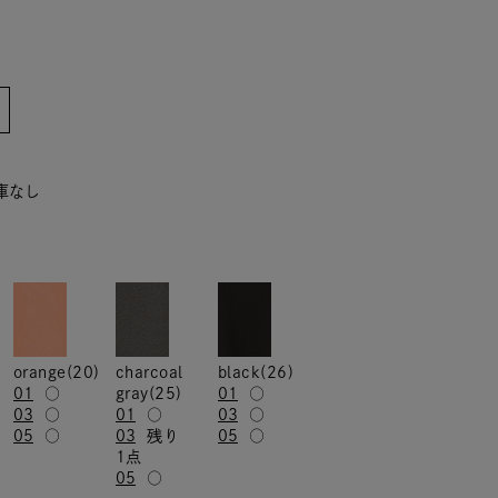
在庫なし
orange(20)
charcoal
black(26)
01
○
gray(25)
01
○
03
○
01
○
03
○
05
○
03
残り
05
○
1点
05
○