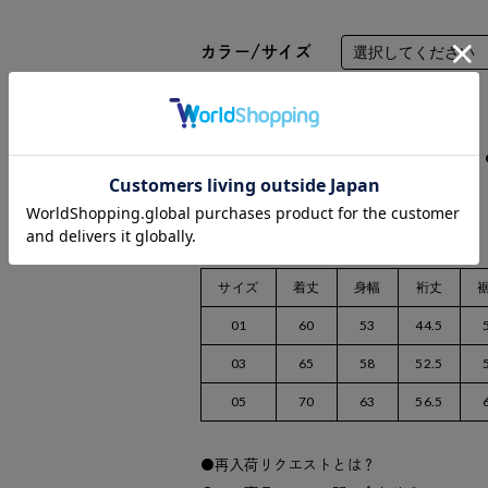
カラー/サイズ
数量：
サイズ
着丈
身幅
裄丈
01
60
53
44.5
03
65
58
52.5
05
70
63
56.5
再入荷リクエストとは？