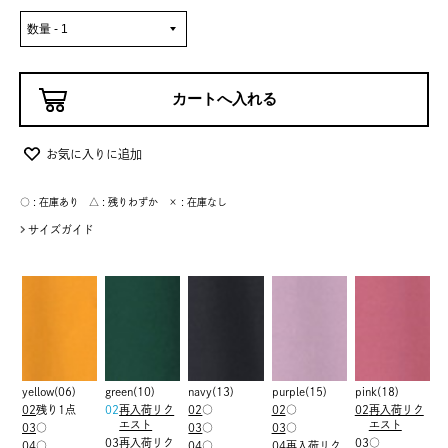
お気に入りに追加
○ : 在庫あり △ : 残りわずか × : 在庫なし
サイズガイド
yellow(06)
green(10)
navy(13)
purple(15)
pink(18)
02
残り1点
02
再入荷リク
02
○
02
○
02
再入荷リク
エスト
エスト
03
○
03
○
03
○
03
再入荷リク
03
○
04
○
04
○
04
再入荷リク