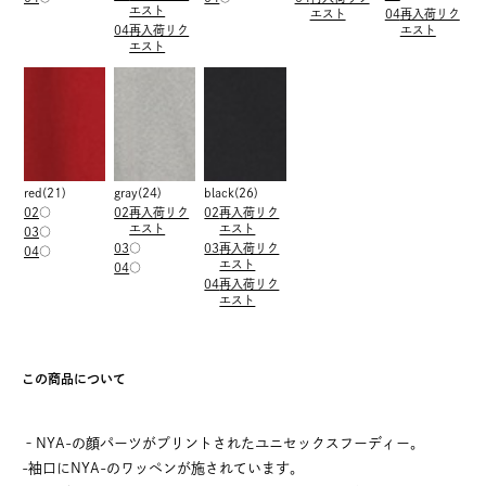
エスト
エスト
04
再入荷リク
04
再入荷リク
エスト
エスト
red(21)
gray(24)
black(26)
02
○
02
再入荷リク
02
再入荷リク
エスト
エスト
03
○
03
○
03
再入荷リク
04
○
エスト
04
○
04
再入荷リク
エスト
この商品について
‐NYA-の顔パーツがプリントされたユニセックスフーディー。
-袖口にNYA-のワッペンが施されています。