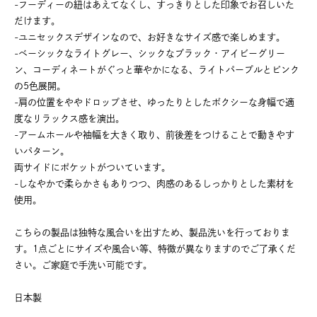
-フーディーの紐はあえてなくし、すっきりとした印象でお召しいた
だけます。
-ユニセックスデザインなので、お好きなサイズ感で楽しめます。
-ベーシックなライトグレー、シックなブラック・アイビーグリー
ン、コーディネートがぐっと華やかになる、ライトパープルとピンク
の5色展開。
-肩の位置をややドロップさせ、ゆったりとしたボクシーな身幅で適
度なリラックス感を演出。
-アームホールや袖幅を大きく取り、前後差をつけることで動きやす
いパターン。
両サイドにポケットがついています。
-しなやかで柔らかさもありつつ、肉感のあるしっかりとした素材を
使用。
こちらの製品は独特な風合いを出すため、製品洗いを行っておりま
す。1点ごとにサイズや風合い等、特徴が異なりますのでご了承くだ
さい。ご家庭で手洗い可能です。
日本製