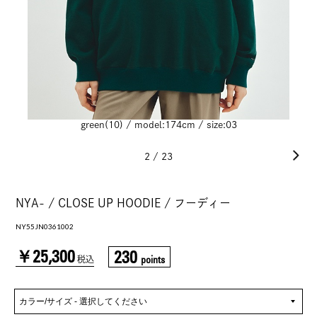
green(10) / model:174cm / size:03
2
/
23
NYA- / CLOSE UP HOODIE / フーディー
NY55JN0361002
￥25,300
230
points
税込