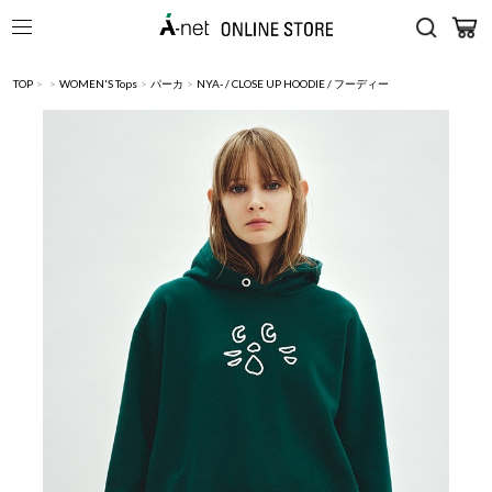
TOP
>
>
WOMEN'S Tops
>
パーカ
>
NYA- / CLOSE UP HOODIE / フーディー