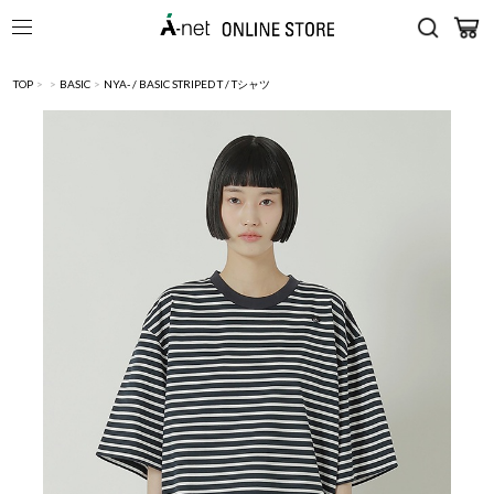
TOP
>
>
BASIC
>
NYA- / BASIC STRIPED T / Tシャツ