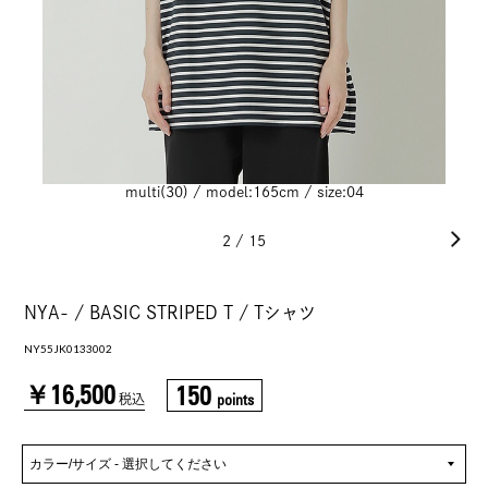
multi(30) / model:165cm / size:04
2
/
15
NYA- / BASIC STRIPED T / Tシャツ
NY55JK0133002
￥16,500
150
points
税込