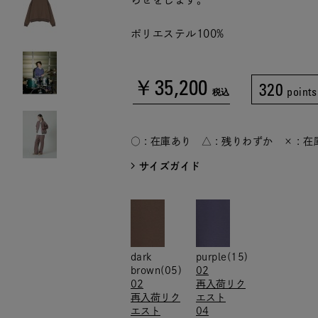
ポリエステル100%
￥35,200
320
points
税込
○ : 在庫あり △ : 残りわずか × : 
サイズガイド
dark
purple(15)
brown(05)
02
02
再入荷リク
再入荷リク
エスト
エスト
04