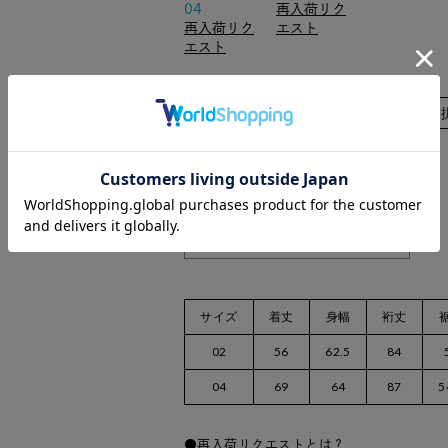
04
再入荷リク
再入荷リク
エスト
エスト
カラー/サイズ
数量：
在庫がありません
サイズ
着丈
身幅
裄丈
02
56
62.5
84
04
69
64
87
5
再入荷リクエストとは？