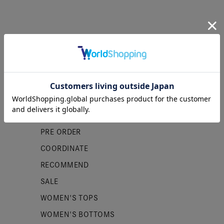
カテゴリー
NEW ITEMS
PRE ORDER
COORDINATE
RECOMMEND
SALE
WOMEN'S TOPS
WOMEN'S BOTTOMS