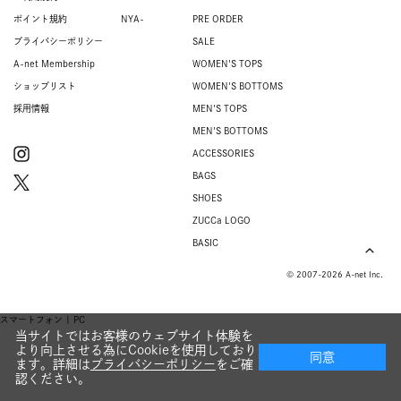
ポイント規約
NYA-
PRE ORDER
プライバシーポリシー
SALE
A-net Membership
WOMEN'S TOPS
ショップリスト
WOMEN'S BOTTOMS
採用情報
MEN'S TOPS
MEN'S BOTTOMS
ACCESSORIES
BAGS
SHOES
ZUCCa LOGO
BASIC
© 2007-2026 A-net Inc.
スマートフォン |
PC
当サイトではお客様のウェブサイト体験を
より向上させる為にCookieを使用しており
同意
ます。詳細は
プライバシーポリシー
をご確
認ください。