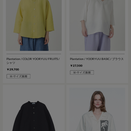
Plantation / COLOR YOORYUU FRUITS /
Plantation / YOORYUU BASIC / ブラウス
シャツ
￥27,500
￥29,700