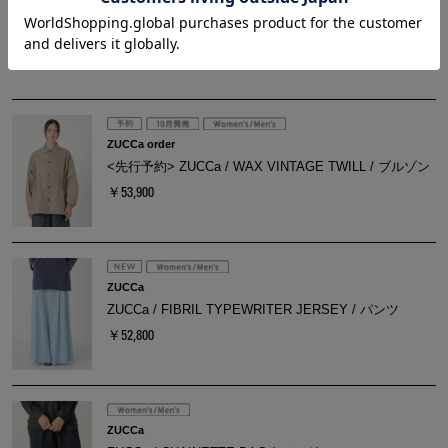
ZUCCa order
<先行予約> ZUCCa / T/C WORK TWILL / ジャケット
￥53,900
ZUCCa order
<先行予約> ZUCCa / WAX VINTAGE TWILL / ブルゾン
￥53,900
ZUCCa
ZUCCa / FIBRIL TYPEWRITER JERSEY / パンツ
￥52,800
ZUCCa