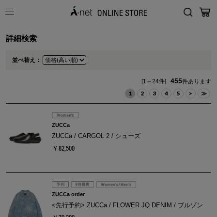
詳細検索
並べ替え：
455
[1～24件]
件あります
1
2
3
4
5
>
≫
ZUCCa
ZUCCa / CARGOL 2 / シューズ
￥82,500
ZUCCa order
<先行予約> ZUCCa / FLOWER JQ DENIM / ブルゾン