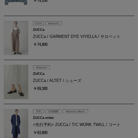
￥79,200
ZUCCa
ZUCCa / GARMENT DYE VIYELLA / サロペット
￥74,800
ZUCCa
ZUCCa / ALTET / シューズ
￥69,300
ZUCCa order
<先行予約> ZUCCa / T/C WORK TWILL / コート
￥63,800