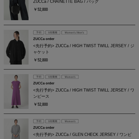
ZUCCa / CHAINETTE BAG / バッグ
￥52,800
ZUCCa order
<先行予約> ZUCCa / HIGH TWIST TWILL JERSEY / ジ
ャケット
￥52,800
ZUCCa order
<先行予約> ZUCCa / HIGH TWIST TWILL JERSEY / ワ
ンピース
￥52,800
ZUCCa order
<先行予約> ZUCCa / GLEN CHECK JERSEY / ワンピ