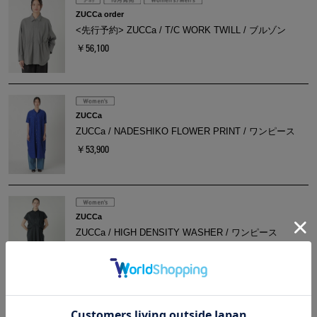
ZUCCa order
<先行予約> ZUCCa / T/C WORK TWILL / ブルゾン
￥56,100
ZUCCa
ZUCCa / NADESHIKO FLOWER PRINT / ワンピース
￥53,900
ZUCCa
ZUCCa / HIGH DENSITY WASHER / ワンピース
￥53,900