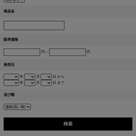
商品名
販売価格
円～
円
発売日
年
月
日 から
年
月
日 まで
並び順