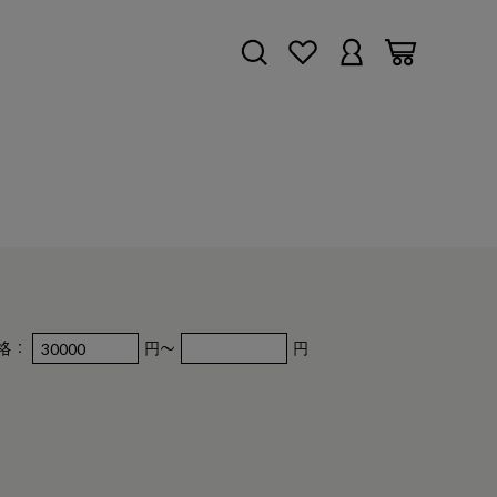
格：
円～
円