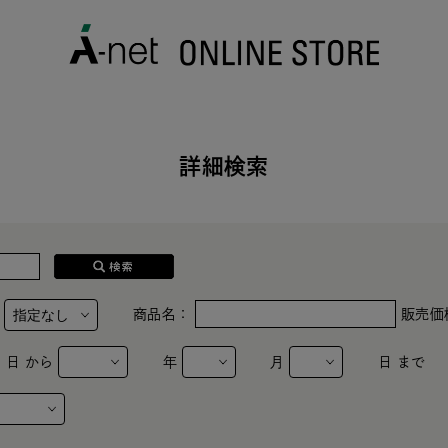
詳細検索
：
商品名：
販売価
日 から
年
月
日 まで