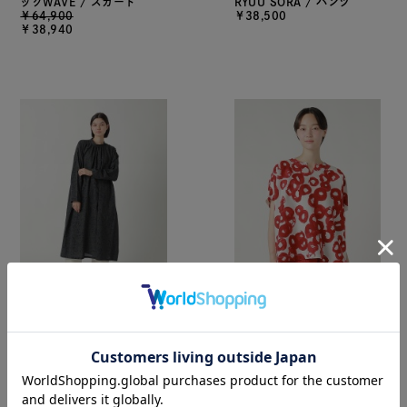
ックWAVE / スカート
RYUU SORA / パンツ
￥64,900
￥38,500
￥38,940
Plantation / (O) フラワー
Plantation / RINGRING /
ビエラPT / ワンピース
プルオーバー
￥62,700
￥37,400
￥37,620