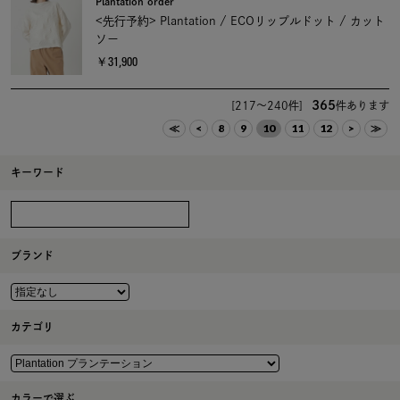
Plantation order
<先行予約> Plantation / ECOリップルドット / カット
ソー
￥31,900
365
[217～240件]
件あります
≪
<
8
9
10
11
12
>
≫
キーワード
ブランド
カテゴリ
カラーで選ぶ