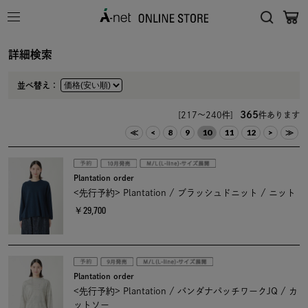
詳細検索
並べ替え：
365
[217～240件]
件あります
≪
<
8
9
10
11
12
>
≫
Plantation order
<先行予約> Plantation / ブラッシュドニット / ニット
￥29,700
Plantation order
<先行予約> Plantation / バンダナパッチワークJQ / カ
ットソー