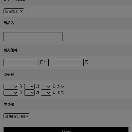
商品名
販売価格
円～
円
発売日
年
月
日 から
年
月
日 まで
並び順