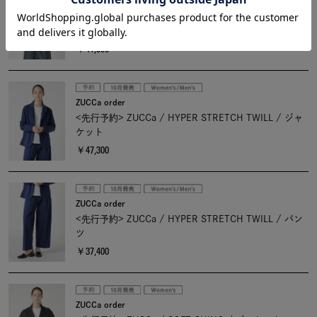
ZUCCa order
<先行予約> ZUCCa / HIGH COUNT BROAD / ブラウ
ス
￥41,800
ZUCCa order
<先行予約> ZUCCa / HYPER STRETCH TWILL / ジャ
ケット
￥47,300
ZUCCa order
<先行予約> ZUCCa / HYPER STRETCH TWILL / パン
ツ
￥37,400
ZUCCa order