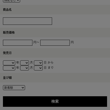
商品名
販売価格
円～
円
発売日
年
月
日 から
年
月
日 まで
並び順