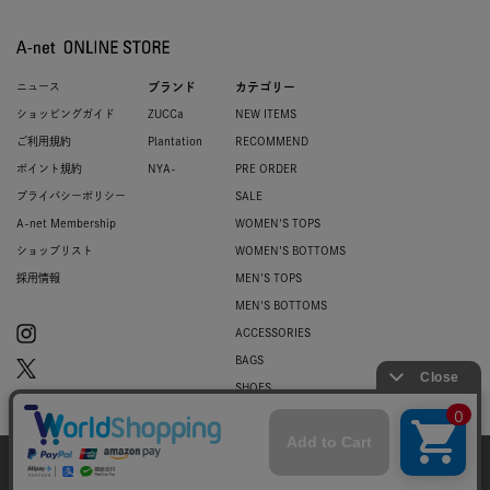
ニュース
ブランド
カテゴリー
ショッピングガイド
ZUCCa
NEW ITEMS
ご利用規約
Plantation
RECOMMEND
ポイント規約
NYA-
PRE ORDER
プライバシーポリシー
SALE
A-net Membership
WOMEN'S TOPS
ショップリスト
WOMEN'S BOTTOMS
採用情報
MEN'S TOPS
MEN'S BOTTOMS
ACCESSORIES
BAGS
SHOES
ZUCCa LOGO
BASIC
当サイトではお客様のウェブサイト体験を
より向上させる為にCookieを使用しており
© 2007-2026 A-net Inc.
同意