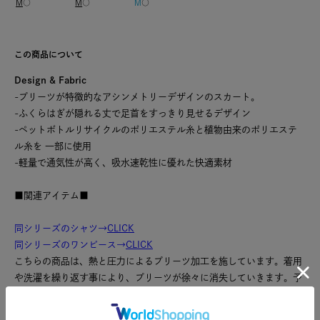
M
○
M
○
M
○
この商品について
Design & Fabric
-プリーツが特徴的なアシンメトリーデザインのスカート。
-ふくらはぎが隠れる丈で足首をすっきり見せるデザイン
-ペットボトルリサイクルのポリエステル糸と植物由来のポリエステ
ル糸を 一部に使用
-軽量で通気性が高く、吸水速乾性に優れた快適素材
■関連アイテム■
同シリーズのシャツ→
CLICK
同シリーズのワンピース→
CLICK
こちらの商品は、熱と圧力によるプリーツ加工を施しています。着用
や洗濯を繰り返す事により、プリーツが徐々に消失していきます。予
めご了承下さいませ。また、着用、保管の際は、長時間圧力がかから
ないようにして下さい。