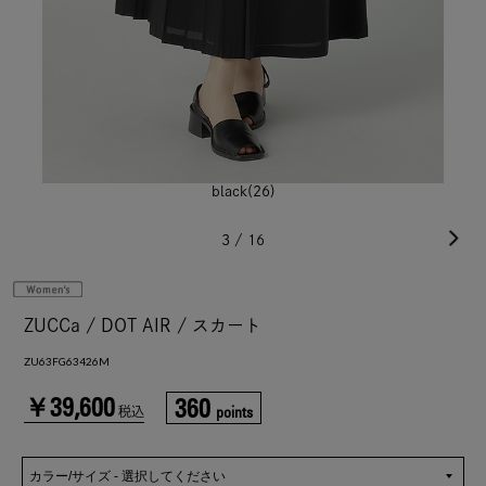
black(26)
3
/
16
ZUCCa / DOT AIR / スカート
ZU63FG63426M
￥39,600
360
points
税込