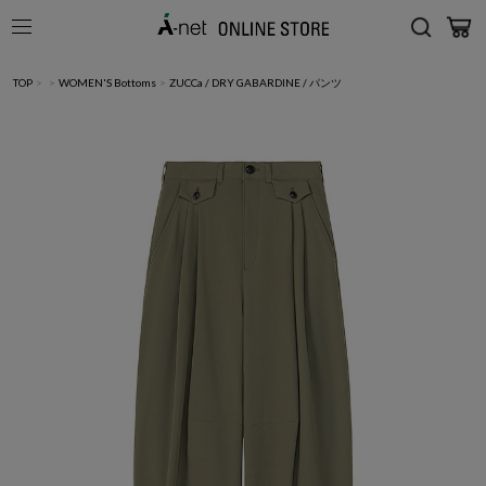
TOP
>
>
WOMEN'S Bottoms
>
ZUCCa / DRY GABARDINE / パンツ