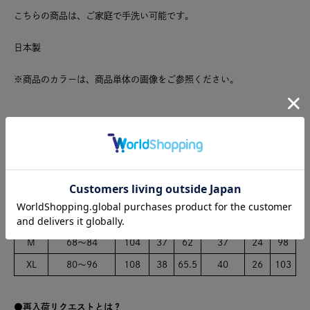
こちらの商品は、ご家庭で手洗い可能です。
日本製
※商品のカラーは、商品単体の画像をご参照ください。
ポリエステル63% レーヨン33% ポリウレタン4%
サイズ
サイ
ウエスト(ゴ
ヒッ
股
股下
ワタリ幅
裾幅
脇丈
ズ
ム)
プ
上
S
64～78
96
36
60
35
23
96
M
68～84
104
37
62
37
24
98
XL
80～96
108
38
65.5
40
26
103
再入荷リクエストとは？