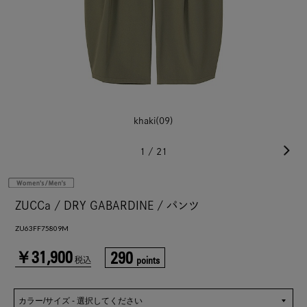
khaki(09)
1
/
21
ZUCCa / DRY GABARDINE / パンツ
ZU63FF75809M
￥31,900
290
points
税込