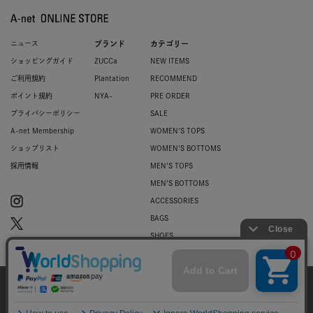
ニュース
ブランド
カテゴリー
ショッピングガイド
ZUCCa
NEW ITEMS
ご利用規約
Plantation
RECOMMEND
ポイント規約
NYA-
PRE ORDER
プライバシーポリシー
SALE
A-net Membership
WOMEN'S TOPS
ショップリスト
WOMEN'S BOTTOMS
採用情報
MEN'S TOPS
MEN'S BOTTOMS
ACCESSORIES
BAGS
SHOES
ZUCCa LOGO
BASIC
当サイトではお客様のウェブサイト体験を
より向上させる為にCookieを使用しており
© 2007-2026 A-net Inc.
同意
ます。詳細は
プライバシーポリシー
をご確