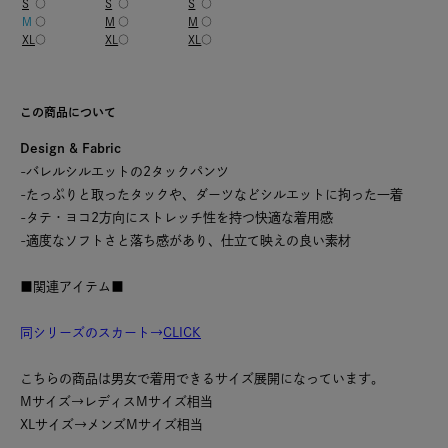
S
○
S
○
S
○
M
○
M
○
M
○
XL
○
XL
○
XL
○
この商品について
Design & Fabric
-バレルシルエットの2タックパンツ
-たっぷりと取ったタックや、ダーツなどシルエットに拘った一着
-タテ・ヨコ2方向にストレッチ性を持つ快適な着用感
-適度なソフトさと落ち感があり、仕立て映えの良い素材
■関連アイテム■
同シリーズのスカート→
CLICK
こちらの商品は男女で着用できるサイズ展開になっています。
Mサイズ→レディスMサイズ相当
XLサイズ→メンズMサイズ相当