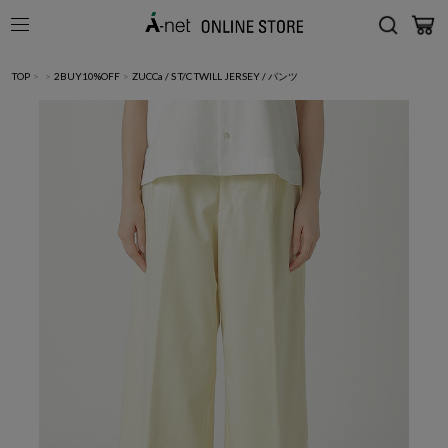
TOP
>
>
2BUY10%OFF
>
ZUCCa / S T/C TWILL JERSEY / パンツ