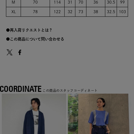
M
70
114
31
70
36
30.5
99
XL
78
122
32
73
38
32.5
103
再入荷リクエストとは？
この商品について問い合わせる
COORDINATE
この商品のスタッフコーディネート