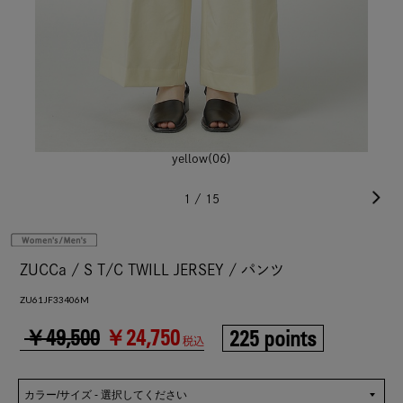
yellow(06)
1
/
15
ZUCCa / S T/C TWILL JERSEY / パンツ
ZU61JF33406M
￥49,500
￥24,750
225 points
税込