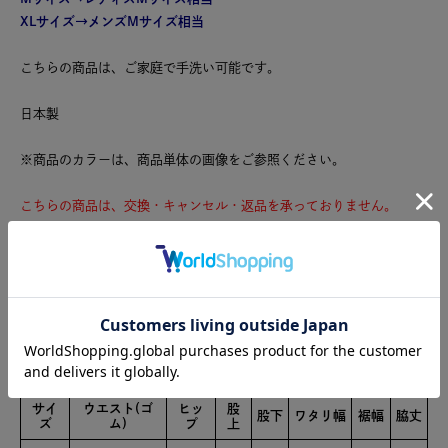
XLサイズ→メンズMサイズ相当
こちらの商品は、ご家庭で手洗い可能です。
日本製
※商品のカラーは、商品単体の画像をご参照ください。
こちらの商品は、交換・キャンセル・返品を承っておりません。
あらかじめご了承の上、ご注文くださいますようお願いいたします。
また、こちらの商品はポイントご利用対象外となります。
表地:綿81% ポリエステル19%
裏地:ポリエステル100%
サイズ
サイ
ウエスト(ゴ
ヒッ
股
股下
ワタリ幅
裾幅
脇丈
ズ
ム)
プ
上