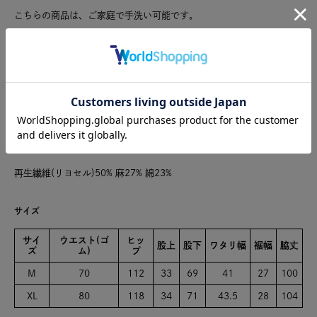
こちらの商品は、ご家庭で手洗い可能です。
日本製
※商品のカラーは、商品単体の画像をご参照ください。
こちらの商品は、交換・キャンセル・返品を承っておりません。
あらかじめご了承の上、ご注文くださいますようお願いいたします。
また、こちらの商品はポイントご利用対象外となります。
再生繊維(リヨセル)50% 麻27% 綿23%
サイズ
サイ
ウエスト(ゴ
ヒッ
股上
股下
ワタリ幅
裾幅
脇丈
ズ
ム)
プ
M
70
112
33
69
41
27
100
XL
80
118
34
71
43.5
28
104