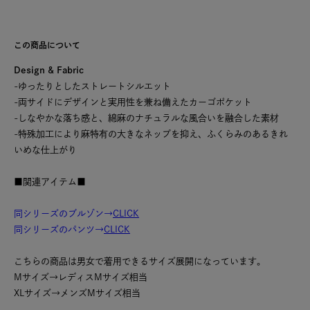
この商品について
Design & Fabric
-ゆったりとしたストレートシルエット
-両サイドにデザインと実用性を兼ね備えたカーゴポケット
-しなやかな落ち感と、綿麻のナチュラルな風合いを融合した素材
-特殊加工により麻特有の大きなネップを抑え、ふくらみのあるきれ
いめな仕上がり
■関連アイテム■
同シリーズのブルゾン→
CLICK
同シリーズのパンツ→
CLICK
こちらの商品は男女で着用できるサイズ展開になっています。
Mサイズ→レディスMサイズ相当
XLサイズ→メンズMサイズ相当