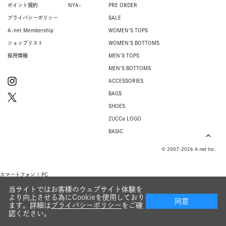
ポイント規約
NYA-
PRE ORDER
プライバシーポリシー
SALE
A-net Membership
WOMEN'S TOPS
ショップリスト
WOMEN'S BOTTOMS
採用情報
MEN'S TOPS
MEN'S BOTTOMS
ACCESSORIES
BAGS
SHOES
ZUCCa LOGO
BASIC
© 2007-2026 A-net Inc.
スマートフォン |
PC
当サイトではお客様のウェブサイト体験を
より向上させる為にCookieを使用しており
同意
ます。詳細は
プライバシーポリシー
をご確
認ください。