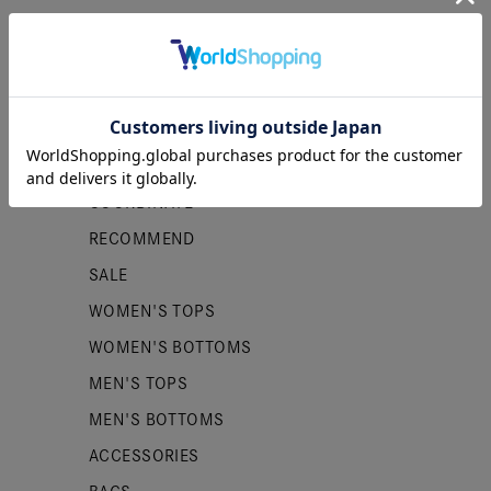
カテゴリー
NEW ITEMS
PRE ORDER
COORDINATE
RECOMMEND
SALE
WOMEN'S TOPS
WOMEN'S BOTTOMS
MEN'S TOPS
MEN'S BOTTOMS
ACCESSORIES